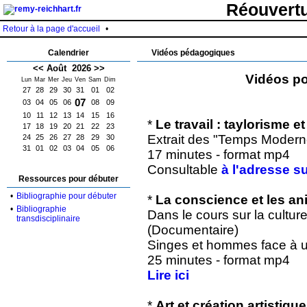
Réouvertu
Retour à la page d'accueil
•
Calendrier
Vidéos pédagogiques
<<
Août 2026
>>
Vidéos pou
Lun
Mar
Mer
Jeu
Ven
Sam
Dim
27
28
29
30
31
01
02
07
03
04
05
06
08
09
10
11
12
13
14
15
16
*
Le travail : taylorisme e
17
18
19
20
21
22
23
Extrait des "Temps Modern
24
25
26
27
28
29
30
31
01
02
03
04
05
06
17 minutes - format mp4
Consultable
à l'adresse s
Ressources pour débuter
•
Bibliographie pour débuter
*
La conscience et les a
•
Bibliographie
Dans le cours sur la cultur
transdisciplinaire
(Documentaire)
Singes et hommes face à un
25 minutes - format mp4
Lire ici
*
Art et création artistique