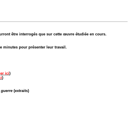
urront être interrogés que sur cette œuvre étudiée en cours.
 minutes pour présenter leur travail.
er ici
)
ci
)
 guerre
(extraits)