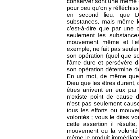
conserver sont une même cho
pour peu qu’on y réfléchiss
en second lieu, que D
substances, mais même l
c’est-à-dire que par une c
seulement les substances
mouvement même et l’effo
exemple, ne fait pas seule
son opération (quel que so
l’âme dure et persévère d
son opération détermine d
En un mot, de même que c
Dieu que les êtres durent,
êtres arrivent en eux pa
n’existe point de cause 
n’est pas seulement caus
tous les efforts ou mouv
volontés ; vous le dites v
cette assertion il résult
mouvement ou la volonté 
même le produit immédiat