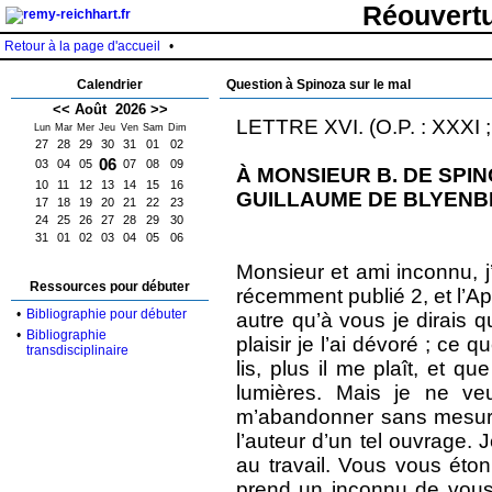
Réouvertu
Retour à la page d'accueil
•
Calendrier
Question à Spinoza sur le mal
<<
Août 2026
>>
LETTRE XVI. (O.P. : XXXI ; 
Lun
Mar
Mer
Jeu
Ven
Sam
Dim
27
28
29
30
31
01
02
06
03
04
05
07
08
09
À MONSIEUR B. DE SPIN
10
11
12
13
14
15
16
GUILLAUME DE BLYENB
17
18
19
20
21
22
23
24
25
26
27
28
29
30
31
01
02
03
04
05
06
Monsieur et ami inconnu, j’a
Ressources pour débuter
récemment publié 2, et l’Ap
•
Bibliographie pour débuter
autre qu’à vous je dirais qu
•
Bibliographie
plaisir je l’ai dévoré ; ce q
transdisciplinaire
lis, plus il me plaît, et q
lumières. Mais je ne ve
m’abandonner sans mesure
l’auteur d’un tel ouvrage. 
au travail. Vous vous éto
prend un inconnu de vous